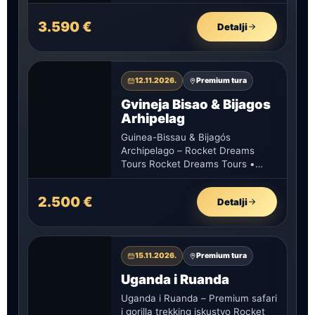
istoriju, ekstremnu…
3.590 €
Detalji
12.11.2026.
Premium tura
Gvineja Bisao & Bijagos
Arhipelag
Guinea-Bissau & Bijagós
Archipelago – Rocket Dreams
Tours Rocket Dreams Tours •
Zapadna Afrika • Bijagós Gvineja
Bisao & Bijagos…
2.500 €
Detalji
15.11.2026.
Premium tura
Uganda i Ruanda
Uganda i Ruanda – Premium safari
i gorilla trekking iskustvo Rocket