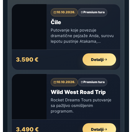
10.10.2026.
Premium tura
Čile
Putovanje koje povezuje
dramatične pejzaže Anda, surovu
lepotu pustinje Atakama,
netaknutu prirodu Patagonije i
tajanstvenu kulturu Uskršnjeg
ostrva.
3.590 €
Detalji
10.10.2026.
Premium tura
Wild West Road Trip
Rocket Dreams Tours putovanje
sa pažljivo osmišljenim
programom.
3.490 €
Detalji