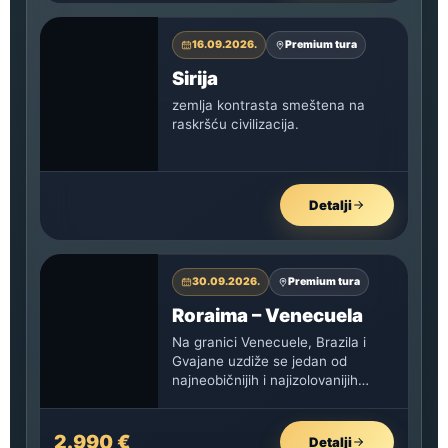
16.09.2026.
Premium tura
Sirija
zemlja kontrasta smeštena na
raskršću civilizacija.
Detalji
30.09.2026.
Premium tura
Roraima – Venecuela
Na granici Venecuele, Brazila i
Gvajane uzdiže se jedan od
najneobičnijih i najizolovanijih
pejzaža na planeti - Mount
Roraima. Ogroman…
2.990 €
Detalji