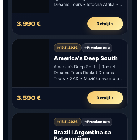
Dreams Tours • Istočna Afrika •
premium mala grupa…
3.990 €
Detalji
15.11.2026.
Premium tura
America‘s Deep South
America’s Deep South | Rocket
Dreams Tours Rocket Dreams
Tours • SAD • Muzička avantura
America’s Deep South Američki
Jug…
3.590 €
Detalji
16.11.2026.
Premium tura
Brazil i Argentina sa
Patagonijom