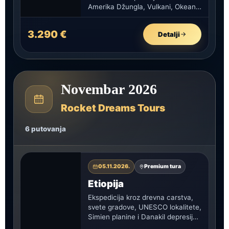
Amerika Džungla, Vulkani, Okean
Ova ruta vodi kroz srce…
3.290 €
Detalji
Novembar 2026
Rocket Dreams Tours
6 putovanja
05.11.2026.
Premium tura
Etiopija
Ekspedicija kroz drevna carstva,
svete gradove, UNESCO lokalitete,
Simien planine i Danakil depresiju
— putovanje koje spaja veru,