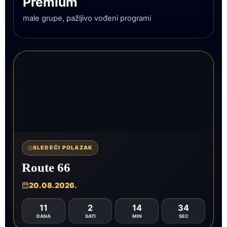
Premium
male grupe, pažljivo vođeni programi
SLEDEĆI POLAZAK
Route 66
20.08.2026.
11
2
14
28
DANA
SATI
MIN
SEC