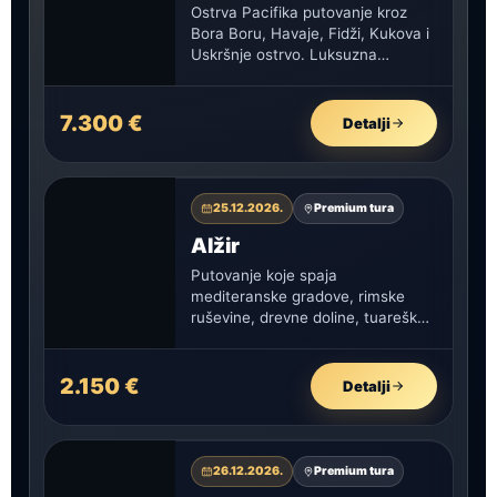
Ostrva Pacifika putovanje kroz
Bora Boru, Havaje, Fidži, Kukova i
Uskršnje ostrvo. Luksuzna
ekspedicija 26–31 dan. Rezerviši
svoje mesto na…
7.300 €
Detalji
25.12.2026.
Premium tura
Alžir
Putovanje koje spaja
mediteranske gradove, rimske
ruševine, drevne doline, tuarešku
kulturu i nestvarnu Saharu u
jednoj pažljivo osmišljenoj,
vizuelno snažnoj…
2.150 €
Detalji
26.12.2026.
Premium tura