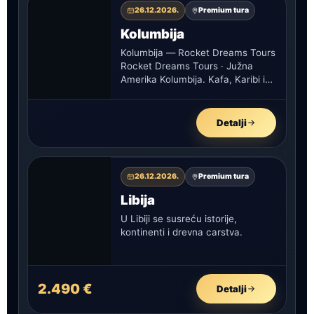
26.12.2026.
Premium tura
Kolumbija
Kolumbija — Rocket Dreams Tours
Rocket Dreams Tours · Južna
Amerika Kolumbija. Kafa, Karibi i
kontrasti. Od Bogote između
oblaka…
Detalji
26.12.2026.
Premium tura
Libija
U Libiji se susreću istorije,
kontinenti i drevna carstva.
2.490 €
Detalji