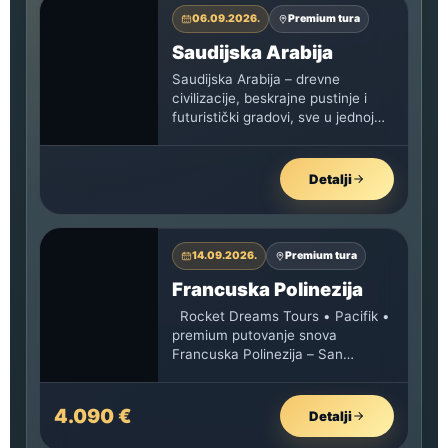
06.09.2026.
Premium tura
Saudijska Arabija
Saudijska Arabija – drevne
civilizacije, beskrajne pustinje i
futuristički gradovi, sve u jednoj
nezaboravnoj avanturi
Detalji
14.09.2026.
Premium tura
Francuska Polinezija
Rocket Dreams Tours • Pacifik •
premium putovanje snova
Francuska Polinezija – San
Francisko, Tahiti, Bora Bora i
Moorea…
4.090 €
Detalji