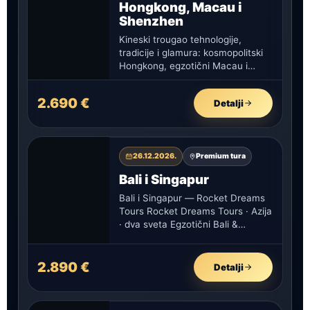
Hongkong, Macau i
Shenzhen
Kineski trougao tehnologije,
tradicije i glamura: kosmopolitski
Hongkong, egzotični Macau i
futuristički Shenzhen u deset
dana uzbudljive azijske avanture.
2.690 €
Detalji
26.12.2026.
Premium tura
Bali i Singapur
Bali i Singapur — Rocket Dreams
Tours Rocket Dreams Tours · Azija
· dva sveta Egzotični Bali &
futuristički Singapur…
2.890 €
Detalji