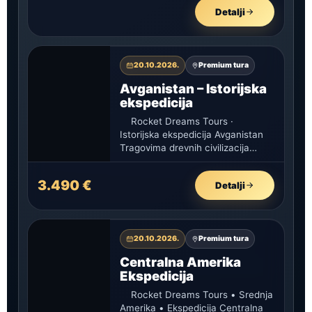
Detalji
20.10.2026.
Premium tura
Avganistan – Istorijska
ekspedicija
Rocket Dreams Tours ·
Istorijska ekspedicija Avganistan
Tragovima drevnih civilizacija
Kabul · Balkh · Mazar-e-Šarif ·
Bamjan ·…
3.490 €
Detalji
20.10.2026.
Premium tura
Centralna Amerika
Ekspedicija
Rocket Dreams Tours • Srednja
Amerika • Ekspedicija Centralna