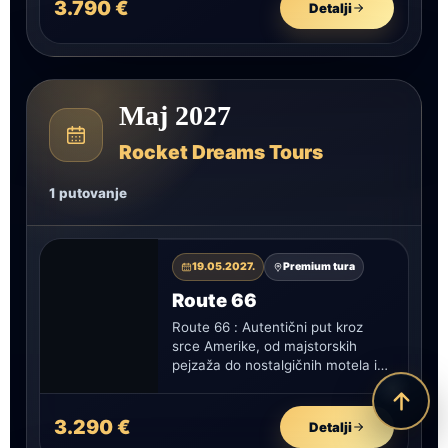
3.790 €
Detalji
Maj 2027
Rocket Dreams Tours
1 putovanje
19.05.2027.
Premium tura
Route 66
Route 66 : Autentični put kroz
srce Amerike, od majstorskih
pejzaža do nostalgičnih motela i
dinera iz zlatnog doba putovanja.
3.290 €
Detalji