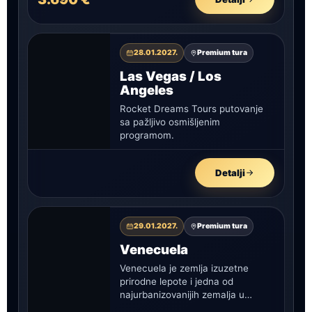
28.01.2027.
Premium tura
Las Vegas / Los
Angeles
Rocket Dreams Tours putovanje
sa pažljivo osmišljenim
programom.
Detalji
29.01.2027.
Premium tura
Venecuela
Venecuela je zemlja izuzetne
prirodne lepote i jedna od
najurbanizovanijih zemalja u
Južnoj Americi.