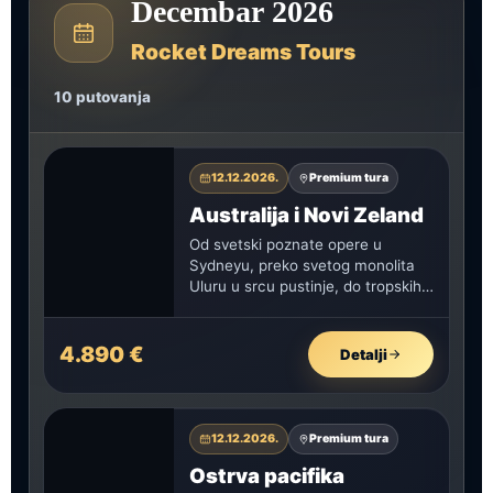
Decembar 2026
Rocket Dreams Tours
10 putovanja
12.12.2026.
Premium tura
Australija i Novi Zeland
Od svetski poznate opere u
Sydneyu, preko svetog monolita
Uluru u srcu pustinje, do tropskih
plaža Queenslanda i velikih
okeanskih…
4.890 €
Detalji
12.12.2026.
Premium tura
Ostrva pacifika