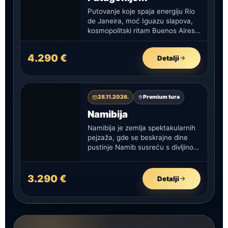
Putovanje koje spaja energiju Rio
de Janeira, moć Iguazu slapova,
kosmopolitski ritam Buenos Airesa
i sirovu lepotu Patagonije u
jednoj…
4.290 €
Detalji
28.11.2026.
Premium tura
Namibija
Namibija je zemlja spektakularnih
pejzaža, gde se beskrajne dine
pustinje Namib susreću s divljinom
savana i bogatim životinjskim
svetom nacionalnih…
3.290 €
Detalji