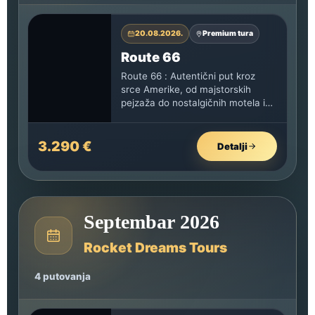
20.08.2026.
Premium tura
Route 66
Route 66 : Autentični put kroz
srce Amerike, od majstorskih
pejzaža do nostalgičnih motela i
dinera iz zlatnog doba putovanja.
3.290 €
Detalji
Septembar 2026
Rocket Dreams Tours
4 putovanja