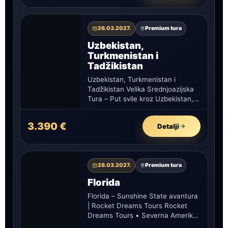
26.03.2027.
Premium tura
Uzbekistan,
Turkmenistan i
Tadžikistan
Uzbekistan, Turkmenistan i
Tadžikistan Velika Srednjoazijska
Tura – Put svile kroz Uzbekistan,
Turkmenistan i Tadžikistan 19
dana – tri zemlje…
3.390 €
Detalji
28.03.2027.
Premium tura
Florida
Florida – Sunshine State avantura
| Rocket Dreams Tours Rocket
Dreams Tours • Severna Amerika
• Sunshine State Florida –…