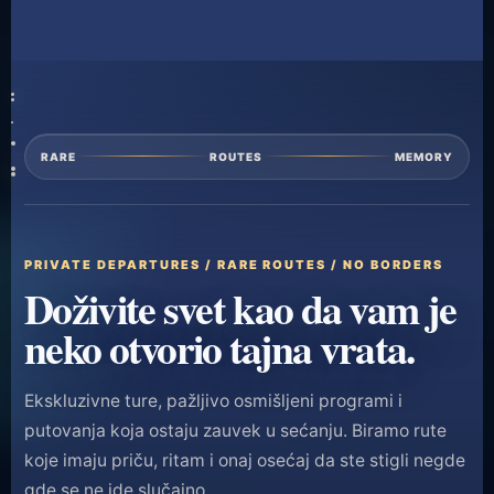
RARE
ROUTES
MEMORY
PRIVATE DEPARTURES / RARE ROUTES / NO BORDERS
Doživite svet kao da vam je
neko otvorio tajna vrata.
Ekskluzivne ture, pažljivo osmišljeni programi i
putovanja koja ostaju zauvek u sećanju. Biramo rute
koje imaju priču, ritam i onaj osećaj da ste stigli negde
gde se ne ide slučajno.