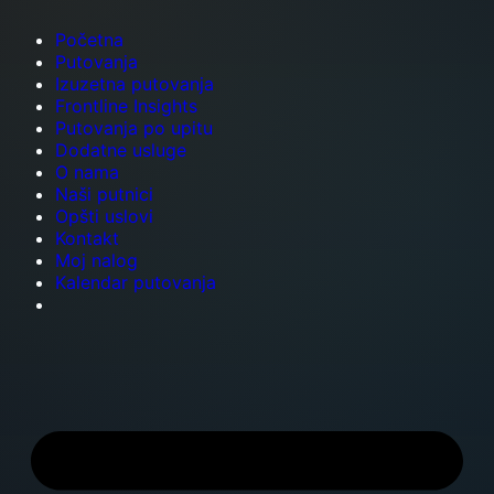
Početna
Putovanja
Izuzetna putovanja
Frontline Insights
Putovanja po upitu
Dodatne usluge
O nama
Naši putnici
Opšti uslovi
Kontakt
Moj nalog
Kalendar putovanja