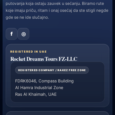
putovanja koja ostaju zauvek u sećanju. Biramo rute
koje imaju priču, ritam i onaj osećaj da ste stigli negde
gde se ne ide slučajno.
f
◎
REGISTERED IN UAE
Rocket Dreams Tours FZ-LLC
REGISTERED COMPANY / RAKEZ FREE ZONE
FDRK6046, Compass Building
Al Hamra Industrial Zone
Ras Al Khaimah, UAE