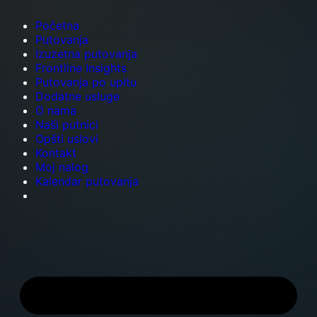
Početna
Putovanja
Izuzetna putovanja
Frontline Insights
Putovanja po upitu
Dodatne usluge
O nama
Naši putnici
Opšti uslovi
Kontakt
Moj nalog
Kalendar putovanja