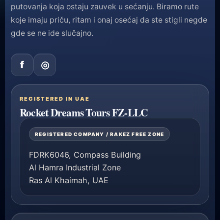
putovanja koja ostaju zauvek u sećanju. Biramo rute
koje imaju priču, ritam i onaj osećaj da ste stigli negde
gde se ne ide slučajno.
f
◎
REGISTERED IN UAE
Rocket Dreams Tours FZ-LLC
REGISTERED COMPANY / RAKEZ FREE ZONE
FDRK6046, Compass Building
Al Hamra Industrial Zone
Ras Al Khaimah, UAE