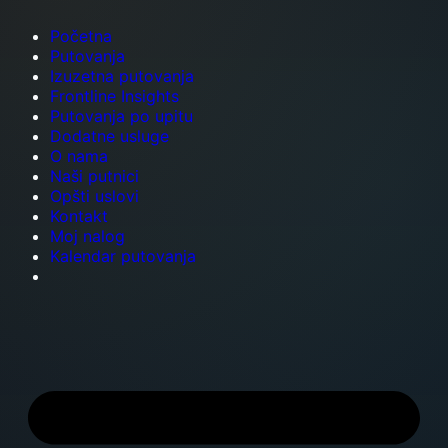
Početna
Putovanja
Izuzetna putovanja
Frontline Insights
Putovanja po upitu
Dodatne usluge
O nama
Naši putnici
Opšti uslovi
Kontakt
Moj nalog
Kalendar putovanja