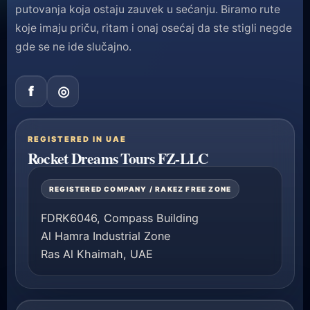
putovanja koja ostaju zauvek u sećanju. Biramo rute
koje imaju priču, ritam i onaj osećaj da ste stigli negde
gde se ne ide slučajno.
f
◎
REGISTERED IN UAE
Rocket Dreams Tours FZ-LLC
REGISTERED COMPANY / RAKEZ FREE ZONE
FDRK6046, Compass Building
Al Hamra Industrial Zone
Ras Al Khaimah, UAE