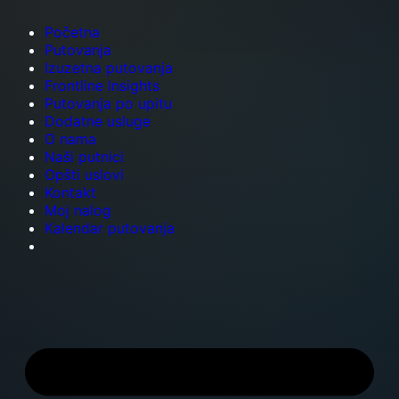
Početna
Putovanja
Izuzetna putovanja
Frontline Insights
Putovanja po upitu
Dodatne usluge
O nama
Naši putnici
Opšti uslovi
Kontakt
Moj nalog
Kalendar putovanja