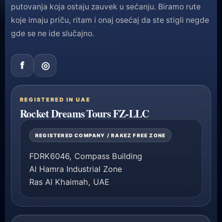
putovanja koja ostaju zauvek u sećanju. Biramo rute
koje imaju priču, ritam i onaj osećaj da ste stigli negde
gde se ne ide slučajno.
f
◎
REGISTERED IN UAE
Rocket Dreams Tours FZ-LLC
REGISTERED COMPANY / RAKEZ FREE ZONE
FDRK6046, Compass Building
Al Hamra Industrial Zone
Ras Al Khaimah, UAE