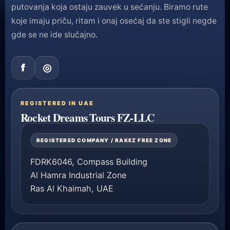
putovanja koja ostaju zauvek u sećanju. Biramo rute
koje imaju priču, ritam i onaj osećaj da ste stigli negde
gde se ne ide slučajno.
f
◎
REGISTERED IN UAE
Rocket Dreams Tours FZ-LLC
REGISTERED COMPANY / RAKEZ FREE ZONE
FDRK6046, Compass Building
Al Hamra Industrial Zone
Ras Al Khaimah, UAE