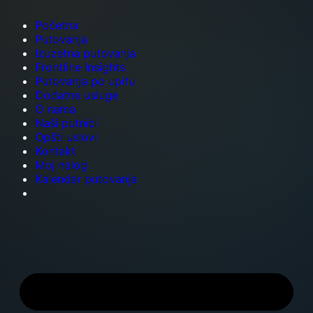
Početna
Putovanja
Izuzetna putovanja
Frontline Insights
Putovanja po upitu
Dodatne usluge
O nama
Naši putnici
Opšti uslovi
Kontakt
Moj nalog
Kalendar putovanja