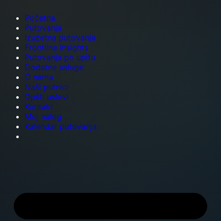
Početna
Putovanja
Izuzetna putovanja
Frontline Insights
Putovanja po upitu
Dodatne usluge
O nama
Naši putnici
Opšti uslovi
Kontakt
Moj nalog
Kalendar putovanja