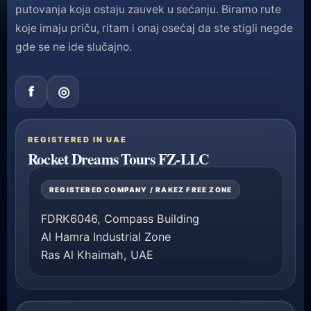
putovanja koja ostaju zauvek u sećanju. Biramo rute
koje imaju priču, ritam i onaj osećaj da ste stigli negde
gde se ne ide slučajno.
f
◎
REGISTERED IN UAE
Rocket Dreams Tours FZ-LLC
REGISTERED COMPANY / RAKEZ FREE ZONE
FDRK6046, Compass Building
Al Hamra Industrial Zone
Ras Al Khaimah, UAE