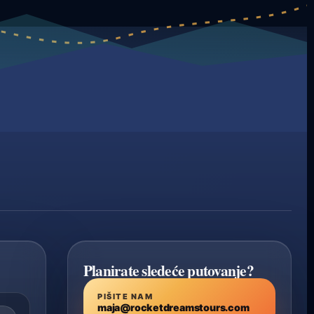
Planirate sledeće putovanje?
PIŠITE NAM
maja@rocketdreamstours.com