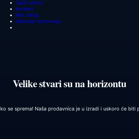
Opšti uslovi
Kontakt
Moj nalog
Kalendar putovanja
Velike stvari su na horizontu
iko se sprema! Naša prodavnica je u izradi i uskoro će biti 